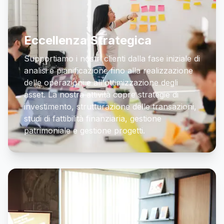
Eccellenza Strategica
Supportiamo i nostri clienti dalla fase iniziale di
analisi e pianificazione fino alla realizzazione
delle operazioni e all'ottimizzazione degli
asset. La nostra attività copre strategie di
investimento, strutturazione delle transazioni,
studi di fattibilità finanziaria, gestione
patrimoniale e gestione progetti.