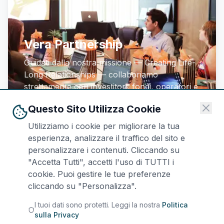
Vera Partnership
Guidati dalla nostra missione — Creating Life-
Long Relationships — collaboriamo
strettamente con investitori, fondi, operatori e
organizzazioni, sbloccando tutto il potenziale
Questo Sito Utilizza Cookie
dei loro asset e strategie. Ci prendiamo cura
dei nostri clienti — sempre.
Utilizziamo i cookie per migliorare la tua
esperienza, analizzare il traffico del sito e
personalizzare i contenuti. Cliccando su
"Accetta Tutti", accetti l'uso di TUTTI i
cookie. Puoi gestire le tue preferenze
cliccando su "Personalizza".
I tuoi dati sono protetti. Leggi la nostra
Politica
sulla Privacy