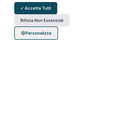
✓ Accetta Tutti
Valori
Rifiuta Non Essenziali
In ABKS, crediamo che relazioni solide e
Personalizza
durature siano la base di qualsiasi strategia
di investimento di successo. I nostri valori
guidano ogni decisione.
Missione